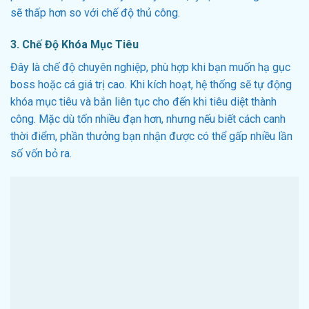
sẽ thấp hơn so với chế độ thủ công.
3. Chế Độ Khóa Mục Tiêu
Đây là chế độ chuyên nghiệp, phù hợp khi bạn muốn hạ gục
boss hoặc cá giá trị cao. Khi kích hoạt, hệ thống sẽ tự động
khóa mục tiêu và bắn liên tục cho đến khi tiêu diệt thành
công. Mặc dù tốn nhiều đạn hơn, nhưng nếu biết cách canh
thời điểm, phần thưởng bạn nhận được có thể gấp nhiều lần
số vốn bỏ ra.