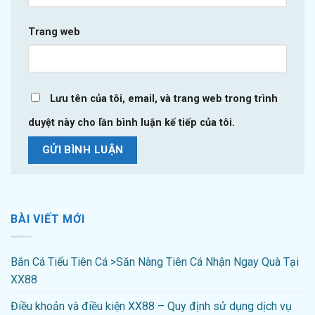
Trang web
Lưu tên của tôi, email, và trang web trong trình
duyệt này cho lần bình luận kế tiếp của tôi.
BÀI VIẾT MỚI
Bắn Cá Tiểu Tiên Cá >Săn Nàng Tiên Cá Nhận Ngay Quà Tại
XX88
Điều khoản và điều kiện XX88 – Quy định sử dụng dịch vụ