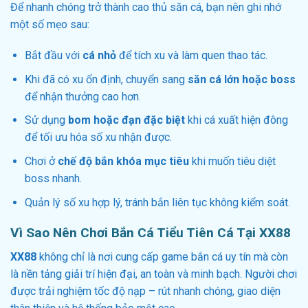
Để nhanh chóng trở thành cao thủ săn cá, bạn nên ghi nhớ
một số mẹo sau:
Bắt đầu với
cá nhỏ
để tích xu và làm quen thao tác.
Khi đã có xu ổn định, chuyển sang
săn cá lớn hoặc boss
để nhận thưởng cao hơn.
Sử dụng
bom hoặc đạn đặc biệt
khi cá xuất hiện đông
để tối ưu hóa số xu nhận được.
Chơi ở
chế độ bắn khóa mục tiêu
khi muốn tiêu diệt
boss nhanh.
Quản lý số xu hợp lý, tránh bắn liên tục không kiểm soát.
Vì Sao Nên Chơi Bắn Cá Tiểu Tiên Cá Tại XX88
XX88
không chỉ là nơi cung cấp game bắn cá uy tín mà còn
là nền tảng giải trí hiện đại, an toàn và minh bạch. Người chơi
được trải nghiệm tốc độ nạp – rút nhanh chóng, giao diện