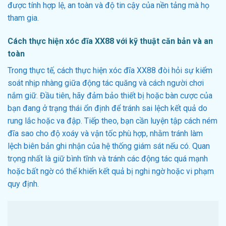
được tính hợp lệ, an toàn và độ tin cậy của nền tảng mà họ
tham gia.
Cách thực hiện xóc đĩa XX88 với kỹ thuật căn bản và an
toàn
Trong thực tế, cách thực hiện xóc đĩa XX88 đòi hỏi sự kiểm
soát nhịp nhàng giữa động tác quăng và cách người chơi
nắm giữ. Đầu tiên, hãy đảm bảo thiết bị hoặc bàn cược của
bạn đang ở trạng thái ổn định để tránh sai lệch kết quả do
rung lắc hoặc va đập. Tiếp theo, bạn cần luyện tập cách ném
đĩa sao cho độ xoáy và vận tốc phù hợp, nhằm tránh làm
lệch biên bản ghi nhận của hệ thống giám sát nếu có. Quan
trọng nhất là giữ bình tĩnh và tránh các động tác quá mạnh
hoặc bất ngờ có thể khiến kết quả bị nghi ngờ hoặc vi phạm
quy định.