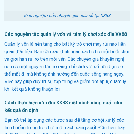
Kinh nghiệm của chuyên gia chia sẻ tại XX88
Các nguyên tắc quản lý vốn và tâm lý chơi xóc đĩa XX88
Quản lý vốn là nền tảng cho bất kỳ trò chơi may rủi nào liên
quan đến tiền. Bạn cần xác định ngân sách cho mỗi buổi chơi
và giới hạn rủi ro trên mỗi ván. Các chuyên gia khuyến nghị
nên có một nguyên tắc rõ ràng: chỉ chơi với số tiền bạn có
thể mất đi mà không ảnh hưởng đến cuộc sống hàng ngày.
Việc này giúp duy trì sự tập trung và giảm bớt áp lực tâm lý
khi kết quả không thuận lợi.
Cách thực hiện xóc đĩa XX88 một cách sáng suốt cho
kết quả ổn định
Bạn có thể áp dụng các bước sau để tăng cơ hội xử lý các
tình huống trong trò chơi một cách sáng suốt. Đầu tiên, hãy