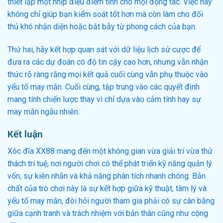
thiết lập một nhịp điệu điềm tĩnh cho mọi động tác. Việc này
không chỉ giúp bạn kiểm soát tốt hơn mà còn làm cho đối
thủ khó nhận diện hoặc bắt bẫy từ phong cách của bạn.
Thứ hai, hãy kết hợp quan sát với dữ liệu lịch sử cược để
đưa ra các dự đoán có độ tin cậy cao hơn, nhưng vẫn nhận
thức rõ ràng rằng mọi kết quả cuối cùng vẫn phụ thuộc vào
yếu tố may mắn. Cuối cùng, tập trung vào các quyết định
mang tính chiến lược thay vì chỉ dựa vào cảm tính hay sự
may mắn ngẫu nhiên.
Kết luận
Xóc đĩa XX88 mang đến một không gian vừa giải trí vừa thử
thách trí tuệ, nơi người chơi có thể phát triển kỹ năng quản lý
vốn, sự kiên nhẫn và khả năng phân tích nhanh chóng. Bản
chất của trò chơi này là sự kết hợp giữa kỹ thuật, tâm lý và
yếu tố may mắn, đòi hỏi người tham gia phải có sự cân bằng
giữa cạnh tranh và trách nhiệm với bản thân cũng như cộng